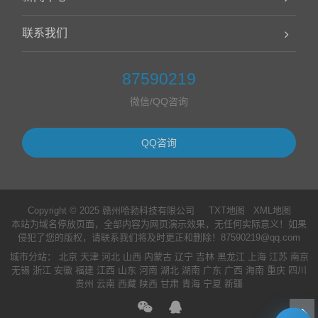
联系我们
87590219
微信/QQ咨询
QQ咨询
Copyright © 2025 赣州哈勃科技有限公司
TXT地图
XML地图
本站为域名停放页面，全部内容为网页演示效果，无任何实际意义！如果
侵犯了您的版权，请联系我们将及时更正和删除！87590219@qq.com
城市分站
：
北京
天津
河北
山西
内蒙古
辽宁
吉林
黑龙江
上海
江苏
南京
无锡
浙江
安徽
福建
江西
山东
河南
湖北
湖南
广东
广西
海南
重庆
四川
贵州
云南
西藏
陕西
甘肃
青海
宁夏
新疆