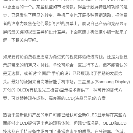
中更重要的一个。某些机型的市场份额，得益于触屏特性和功能的进
步，已经发生了明显的转变。手机厂商也开展多种营销活动，把消费
者的注意力聚焦在他们最新机型的屏幕上，展现自己产品和竞品显示
屏的最关键的视觉差异和设计差异。下面就随手机便携小编一起来了
解一下相关内容吧。
如果要讨论消费者更愿意为渐进式的视觉体验改进掏钱，还是为新显
示屏带来的稍薄尺寸付钱，争论可能会一直进行下去。但不能否认的
是无边框，或者说“全面屏”手机的设计已经展现出了强劲的发展势
头。最好的证据来自高端智能手机市场，三星显示(Samsung Display)
开创的 OLED(有机发光二极管)显示技术提供了一种可行的替代方
案，可以替换现在成熟、高良率的LCD(液晶显示)的方案。
热衷于最新数码产品的用户可能已经认可全新OLED显示屏在某些方
面能够比LCD提供更出色的观看体验。但现实情况是，OLED和LCD
技术都在手持设备中发展到了非常高水平的质量。在分辨率、色域、