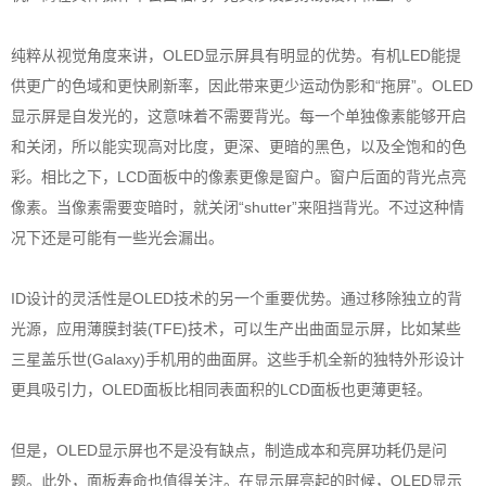
纯粹从视觉角度来讲，OLED显示屏具有明显的优势。有机LED能提
供更广的色域和更快刷新率，因此带来更少运动伪影和“拖屏”。OLED
显示屏是自发光的，这意味着不需要背光。每一个单独像素能够开启
和关闭，所以能实现高对比度，更深、更暗的黑色，以及全饱和的色
彩。相比之下，LCD面板中的像素更像是窗户。窗户后面的背光点亮
像素。当像素需要变暗时，就关闭“shutter”来阻挡背光。不过这种情
况下还是可能有一些光会漏出。
ID设计的灵活性是OLED技术的另一个重要优势。通过移除独立的背
光源，应用薄膜封装(TFE)技术，可以生产出曲面显示屏，比如某些
三星盖乐世(Galaxy)手机用的曲面屏。这些手机全新的独特外形设计
更具吸引力，OLED面板比相同表面积的LCD面板也更薄更轻。
但是，OLED显示屏也不是没有缺点，制造成本和亮屏功耗仍是问
题。此外，面板寿命也值得关注。在显示屏亮起的时候，OLED显示