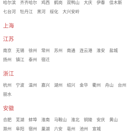
哈尔滨
齐齐哈尔
鸡西
鹤岗
双鸭山
大庆
伊春
佳木斯
七台河
牡丹江
黑河
绥化
大兴安岭
上海
江苏
南京
无锡
徐州
常州
苏州
南通
连云港
淮安
盐城
扬州
镇江
泰州
宿迁
浙江
杭州
宁波
温州
嘉兴
湖州
绍兴
金华
衢州
舟山
台州
丽水
安徽
合肥
芜湖
蚌埠
淮南
马鞍山
淮北
铜陵
安庆
黄山
滁州
阜阳
宿州
巢湖
六安
亳州
池州
宣城