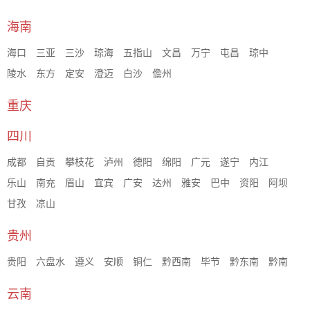
海南
海口
三亚
三沙
琼海
五指山
文昌
万宁
屯昌
琼中
陵水
东方
定安
澄迈
白沙
儋州
重庆
四川
成都
自贡
攀枝花
泸州
德阳
绵阳
广元
遂宁
内江
乐山
南充
眉山
宜宾
广安
达州
雅安
巴中
资阳
阿坝
甘孜
凉山
贵州
贵阳
六盘水
遵义
安顺
铜仁
黔西南
毕节
黔东南
黔南
云南