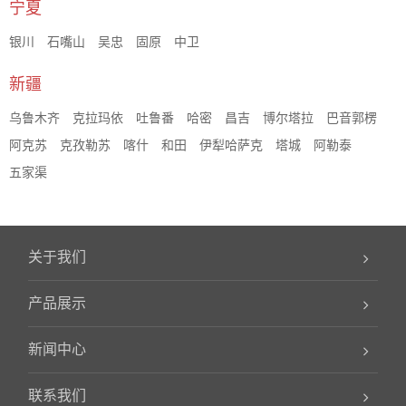
宁夏
银川
石嘴山
吴忠
固原
中卫
新疆
乌鲁木齐
克拉玛依
吐鲁番
哈密
昌吉
博尔塔拉
巴音郭楞
阿克苏
克孜勒苏
喀什
和田
伊犁哈萨克
塔城
阿勒泰
五家渠
关于我们
产品展示
新闻中心
联系我们