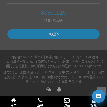
87590219
微信/QQ咨询
QQ咨询
Copyright © 2025 赣州哈勃科技有限公司
TXT地图
XML地图
本站为域名停放页面，全部内容为网页演示效果，无任何实际意义！如果
侵犯了您的版权，请联系我们将及时更正和删除！87590219@qq.com
城市分站
：
北京
天津
河北
山西
内蒙古
辽宁
吉林
黑龙江
上海
江苏
南京
无锡
浙江
安徽
福建
江西
山东
河南
湖北
湖南
广东
广西
海南
重庆
四川
贵州
云南
西藏
陕西
甘肃
青海
宁夏
新疆
首页
电话
短信
联系