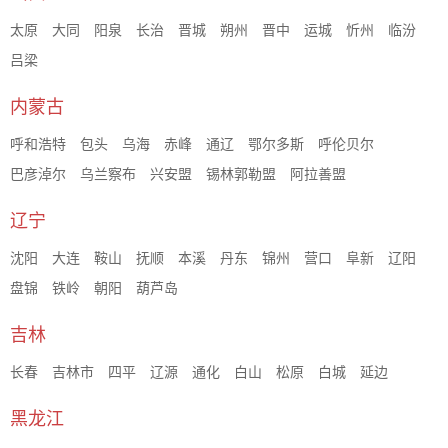
太原
大同
阳泉
长治
晋城
朔州
晋中
运城
忻州
临汾
吕梁
内蒙古
呼和浩特
包头
乌海
赤峰
通辽
鄂尔多斯
呼伦贝尔
巴彦淖尔
乌兰察布
兴安盟
锡林郭勒盟
阿拉善盟
辽宁
沈阳
大连
鞍山
抚顺
本溪
丹东
锦州
营口
阜新
辽阳
盘锦
铁岭
朝阳
葫芦岛
吉林
长春
吉林市
四平
辽源
通化
白山
松原
白城
延边
黑龙江