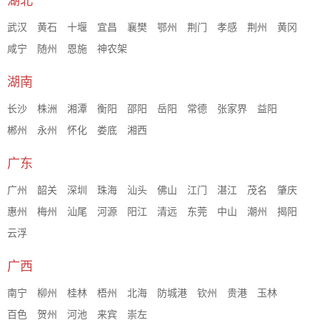
湖北
武汉
黄石
十堰
宜昌
襄樊
鄂州
荆门
孝感
荆州
黄冈
咸宁
随州
恩施
神农架
湖南
长沙
株洲
湘潭
衡阳
邵阳
岳阳
常德
张家界
益阳
郴州
永州
怀化
娄底
湘西
广东
广州
韶关
深圳
珠海
汕头
佛山
江门
湛江
茂名
肇庆
惠州
梅州
汕尾
河源
阳江
清远
东莞
中山
潮州
揭阳
云浮
广西
南宁
柳州
桂林
梧州
北海
防城港
钦州
贵港
玉林
百色
贺州
河池
来宾
崇左