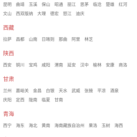
昆明
曲靖
玉溪
保山
昭通
丽江
思茅
临沧
楚雄
红河
文山
西双版纳
大理
德宏
怒江
迪庆
西藏
拉萨
昌都
山南
日喀则
那曲
阿里
林芝
陕西
西安
铜川
宝鸡
咸阳
渭南
延安
汉中
榆林
安康
商洛
甘肃
兰州
嘉峪关
金昌
白银
天水
武威
张掖
平凉
酒泉
庆阳
定西
陇南
临夏
甘南
青海
西宁
海东
海北
黄南
海南藏族自治州
果洛
玉树
海西