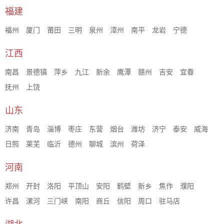
福建
福州
厦门
莆田
三明
泉州
漳州
南平
龙岩
宁德
江西
南昌
景德镇
萍乡
九江
新余
鹰潭
赣州
吉安
宜春
抚州
上饶
山东
济南
青岛
淄博
枣庄
东营
烟台
潍坊
济宁
泰安
威海
日照
莱芜
临沂
德州
聊城
滨州
荷泽
河南
郑州
开封
洛阳
平顶山
安阳
鹤壁
新乡
焦作
濮阳
许昌
漯河
三门峡
南阳
商丘
信阳
周口
驻马店